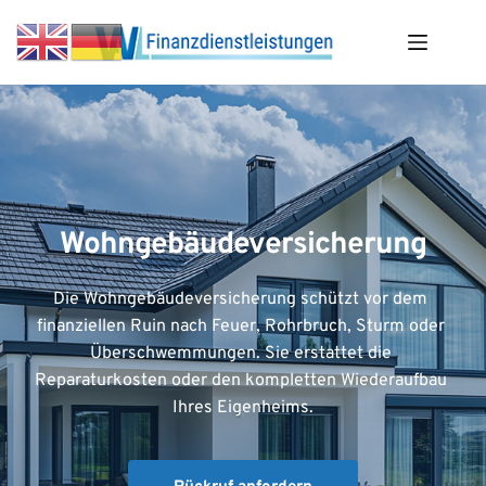
Zum
Inhalt
springen
Wohngebäudeversicherung
Die Wohngebäudeversicherung schützt vor dem 
finanziellen Ruin nach Feuer, Rohrbruch, Sturm oder 
Überschwemmungen. Sie erstattet die 
Reparaturkosten oder den kompletten Wiederaufbau 
Ihres Eigenheims.