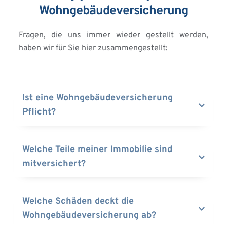
Wohngebäudeversicherung
Fragen, die uns immer wieder gestellt werden, 
haben wir für Sie hier zusammengestellt:
Ist eine Wohngebäudeversicherung 
Pflicht?
Die Wohngebäudeversicherung ist keine 
Pflichtversicherung für Hausbesitzer. Viele 
Welche Teile meiner Immobilie sind 
Finanzunternehmen machen sie jedoch zur 
mitversichert?
Bedingung bei Abschluss eines 
Immobiliendarlehen. Da die 
Die Wohngebäudeversicherung leistet bei Schäden 
Wohngebäudeversicherung jedoch besonders 
am eigentlichen Gebäude, an Nebengebäude, wie 
Welche Schäden deckt die 
wichtig ist und Sie beispielsweise nach einem 
Garagen oder Carports sowie an Einbauten wie fest 
Wohngebäudeversicherung ab?
Brand vor dem finanzielle Ruin retten kann, sollte 
verbaute Schränke und Fußböden sowie 