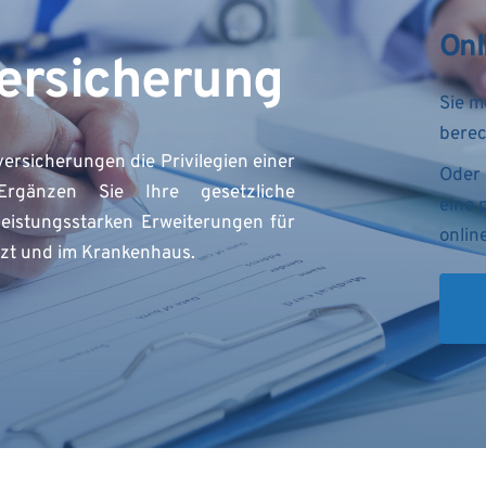
Onl
ersicherung
berec
rsicherungen die Privilegien einer 
Oder 
Ergänzen Sie Ihre gesetzliche 
eine 
eistungsstarken Erweiterungen für 
onlin
rzt und im Krankenhaus.