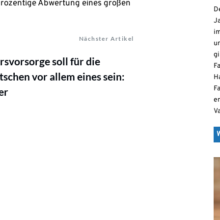
-prozentige Abwertung eines großen
De
Ja
i
Nächster Artikel
u
gi
rsvorsorge soll für die
F
schen vor allem eines sein:
H
Fa
er
e
V