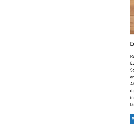
E
R
Eu
S
a
At
de
in
la