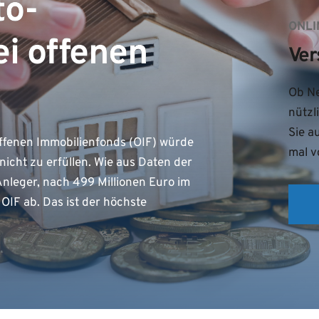
to-
ONLI
ei offenen
Ver
s
Ob Ne
nützl
Sie a
offenen Immobilienfonds (OIF) würde
mal v
icht zu erfüllen. Wie aus Daten der
leger, nach 499 Millionen Euro im
 OIF ab. Das ist der höchste